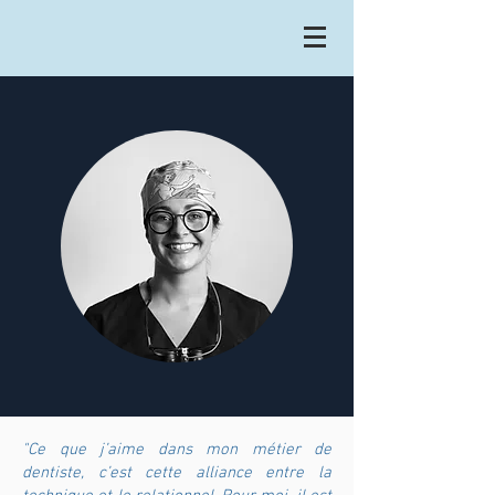
"Ce que j’aime dans mon métier de
dentiste, c’est cette alliance entre la